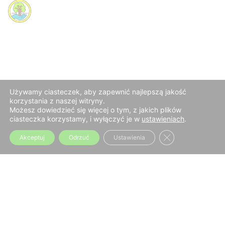
Używamy ciasteczek, aby zapewnić najlepszą jakość
korzystania z naszej witryny.
Ta strona internetowa przechowuje pliki
Możesz dowiedzieć się więcej o tym, z jakich plików
ciasteczka korzystamy, i wyłączyć je w
ustawieniach
.
cookie na Twoim komputerze.
Polityka plików
cookie
Zamknij panel p
Akceptuj
Odrzuć
Ustawienia